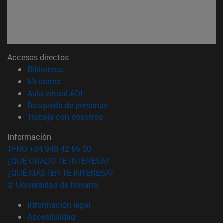
Accesos directos
(abre en nueva ventana)
Biblioteca
(abre en nueva ventana)
Mi correo
(abre en nueva ventana)
Aula virtual ADI
(abre en nueva ventana)
Búsqueda de personas
(abre en nueva ventana)
Trabaja con nosotros
Información
TFNO +34 948 42 56 00
¿QUÉ GRADO TE INTERESA?
¿QUÉ MÁSTER TE INTERESA?
© Universidad de Navarra
Información legal
Accesibilidad