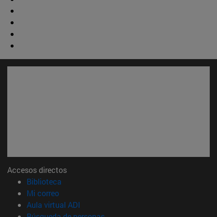
Accesos directos
(abre en nueva ventana)
Biblioteca
(abre en nueva ventana)
Mi correo
(abre en nueva ventana)
Aula virtual ADI
(abre en nueva ventana)
Búsqueda de personas