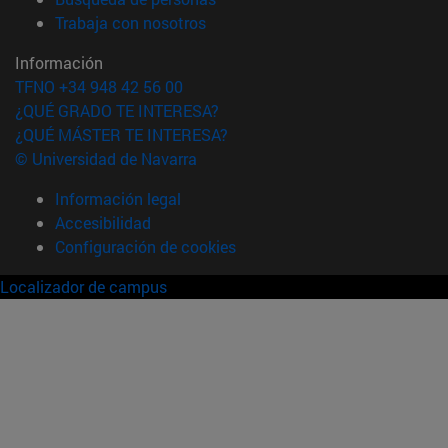
(abre en nueva ventana)
Trabaja con nosotros
Información
TFNO +34 948 42 56 00
¿QUÉ GRADO TE INTERESA?
¿QUÉ MÁSTER TE INTERESA?
© Universidad de Navarra
Información legal
Accesibilidad
Configuración de cookies
Localizador de campus