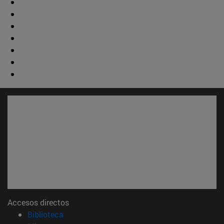
Accesos directos
(abre en nueva ventana)
Biblioteca