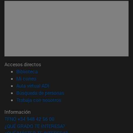
Accesos directos
(abre en nueva ventana)
Biblioteca
(abre en nueva ventana)
Mi correo
(abre en nueva ventana)
Aula virtual ADI
(abre en nueva ventana)
Búsqueda de personas
(abre en nueva ventana)
Trabaja con nosotros
Información
TFNO +34 948 42 56 00
¿QUÉ GRADO TE INTERESA?