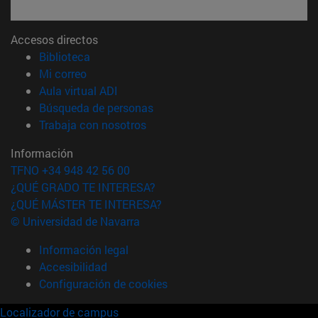
Accesos directos
(abre en nueva ventana)
Biblioteca
(abre en nueva ventana)
Mi correo
(abre en nueva ventana)
Aula virtual ADI
(abre en nueva ventana)
Búsqueda de personas
(abre en nueva ventana)
Trabaja con nosotros
Información
TFNO +34 948 42 56 00
¿QUÉ GRADO TE INTERESA?
¿QUÉ MÁSTER TE INTERESA?
© Universidad de Navarra
Información legal
Accesibilidad
Configuración de cookies
Localizador de campus