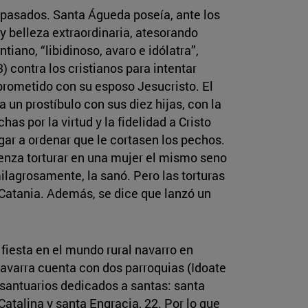
 pasados. Santa Águeda poseía, ante los
 y belleza extraordinaria, atesorando
iano, “libidinoso, avaro e idólatra”,
 contra los cristianos para intentar
prometido con su esposo Jesucristo. El
 un prostíbulo con sus diez hijas, con la
s por la virtud y la fidelidad a Cristo
egar a ordenar que le cortasen los pechos.
üenza torturar en una mujer el mismo seno
ilagrosamente, la sanó. Pero las torturas
 Catania. Además, se dice que lanzó un
fiesta en el mundo rural navarro en
Navarra cuenta con dos parroquias (Idoate
e santuarios dedicados a santas: santa
atalina y santa Engracia, 22. Por lo que