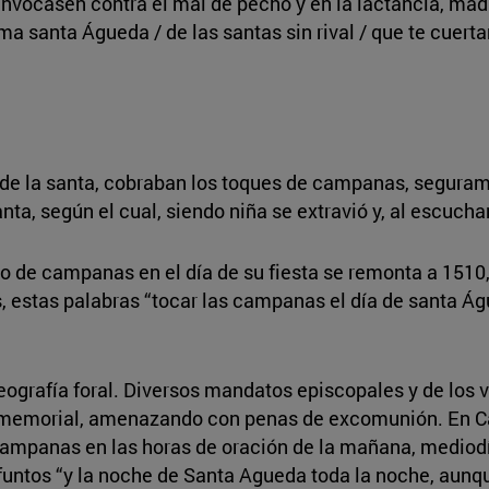
 invocasen contra el mal de pecho y en la lactancia, mad
ima santa Águeda / de las santas sin rival / que te cuert
 de la santa, cobraban los toques de campanas, seguram
nta, según el cual, siendo niña se extravió y, al escuch
o de campanas en el día de su fiesta se remonta a 1510
s, estas palabras “tocar las campanas el día de santa Á
eografía foral. Diversos mandatos episcopales y de los 
inmemorial, amenazando con penas de excomunión. En Ca
 campanas en las horas de oración de la mañana, mediodía
ifuntos “y la noche de Santa Agueda toda la noche, aunqu