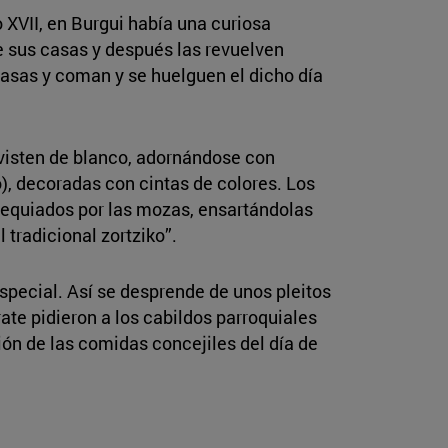
 XVII, en Burgui había una curiosa
de sus casas y después las revuelven
 casas y coman y se huelguen el dicho día
s visten de blanco, adornándose con
o), decoradas con cintas de colores. Los
bsequiados por las mozas, ensartándolas
 tradicional zortziko”.
special. Así se desprende de unos pleitos
rate pidieron a los cabildos parroquiales
ción de las comidas concejiles del día de