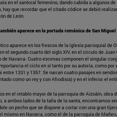
is en el santoral femenino, dando cabida a algunos de l
, hay que recordar que el citado códice se debió realiza
zón de León.
también aparece en la portada románica de San Miguel 
tico aparece en los frescos de la iglesia parroquial de O
 el segundo cuarto del siglo XIV, en el círculo de Juan Ol
o de Navarra. Cuatro escenas componen el singular conj
importancia el ciclo en sí tanto por su autoría, como po
entre 1331 y 1357. Se narran cuatro pasajes en sendos re
tado como un rey y con Afrodisia) y en el inferior el enti
s en el retablo mayor de la parroquia de Aizoáin, obra d
o, a ambos lados de la talla de la santa, encontramos se
le un pecho que se dispone a cortar con una gran tijera
del mismo en Navarra, como el de la parroquia de Mañeru