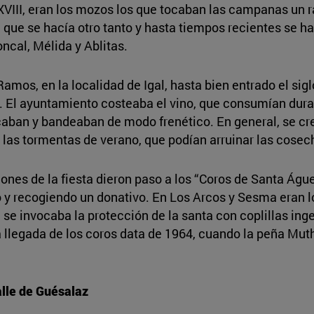
XVIII, eran los mozos los que tocaban las campanas un r
que se hacía otro tanto y hasta tiempos recientes se h
Roncal, Mélida y Ablitas.
mos, en la localidad de Igal, hasta bien entrado el sigl
. El ayuntamiento costeaba el vino, que consumían dura
tocaban y bandeaban de modo frenético. En general, se c
 las tormentas de verano, que podían arruinar las cosec
ones de la fiesta dieron paso a los “Coros de Santa Águ
 y recogiendo un donativo. En Los Arcos y Sesma eran l
ue se invocaba la protección de la santa con coplillas in
la llegada de los coros data de 1964, cuando la peña Mu
alle de Guésalaz