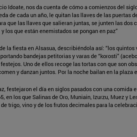
ncio Idoate, nos da cuenta de cómo a comienzos del siglo
da de cada un año, le quitan las llaves de las puertas 
ara que las llaves que salieran juntas, se junten las dos
, y los que están enemistados se pongan en paz”
de la fiesta en Alsasua, describiéndola así: “los quinto
y portando bandejas petitorias y varas de “korosti” (aceb
 festejos. Uno de ellos recoge las tortas con que son o
comen y danzan juntos. Por la noche bailan en la plaza el
az, festejaron el día en siglos pasados con una comida e
65, en los que Salinas de Oro, Muniain, Izurzu, Muez y Le
 de trigo, vino y de los frutos decimales para la celebra