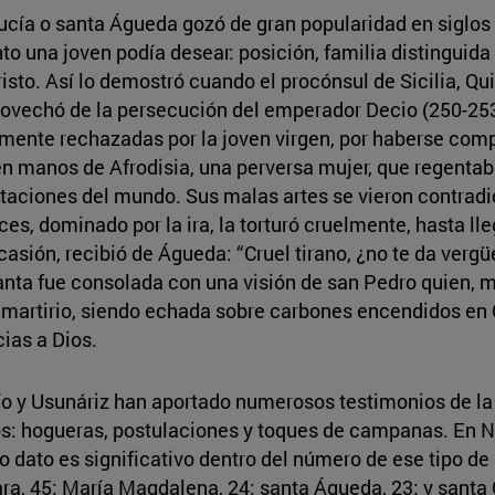
ucía o santa Águeda gozó de gran popularidad en siglos
nto una joven podía desear: posición, familia distinguida
to. Así lo demostró cuando el procónsul de Sicilia, Quint
rovechó de la persecución del emperador Decio (250-253)
amente rechazadas por la joven virgen, por haberse com
 en manos de Afrodisia, una perversa mujer, que regentaba
taciones del mundo. Sus malas artes se vieron contradicha
es, dominado por la ira, la torturó cruelmente, hasta ll
casión, recibió de Águeda: “Cruel tirano, ¿no te da verg
anta fue consolada con una visión de san Pedro quien, m
l martirio, siendo echada sobre carbones encendidos en
cias a Dios.
río y Usunáriz han aportado numerosos testimonios de la 
tos: hogueras, postulaciones y toques de campanas. En 
imo dato es significativo dentro del número de ese tipo d
ra, 45; María Magdalena, 24; santa Águeda, 23; y santa C