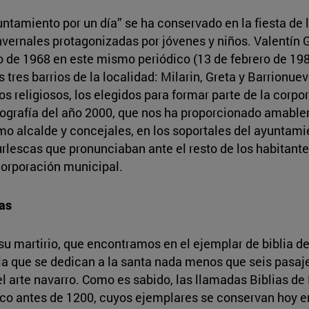
untamiento por un día” se ha conservado en la fiesta de 
 invernales protagonizadas por jóvenes y niños. Valentí
to de 1968 en este mismo periódico (13 de febrero de 1
s tres barrios de la localidad: Milarin, Greta y Barrionue
os religiosos, los elegidos para formar parte de la corp
ografía del año 2000, que nos ha proporcionado amable
mo alcalde y concejales, en los soportales del ayuntamie
burlescas que pronunciaban ante el resto de los habitante
corporación municipal.
as
u martirio, que encontramos en el ejemplar de biblia d
n la que se dedican a la santa nada menos que seis pasaje
 el arte navarro. Como es sabido, las llamadas Biblias 
 poco antes de 1200, cuyos ejemplares se conservan hoy 