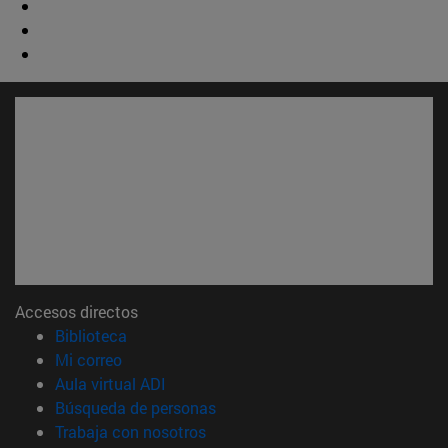
Accesos directos
(abre en nueva ventana)
Biblioteca
(abre en nueva ventana)
Mi correo
(abre en nueva ventana)
Aula virtual ADI
(abre en nueva ventana)
Búsqueda de personas
(abre en nueva ventana)
Trabaja con nosotros