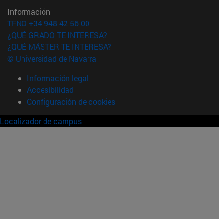
Información
TFNO +34 948 42 56 00
¿QUÉ GRADO TE INTERESA?
¿QUÉ MÁSTER TE INTERESA?
© Universidad de Navarra
Información legal
Accesibilidad
Configuración de cookies
Localizador de campus