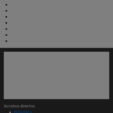
Accesos directos
(abre en nueva ventana)
Biblioteca