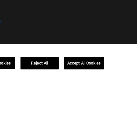
?
ookies
Reject All
Accept All Cookies
kies
Campus Barcelona (IESE)
, 3
Av. Pearson, 21 08034 Barcelona
España
T.
+34 93 253 42 00
Campus Sao Paulo (IESE)
5
Rua Martiniano de Carvalho, 573
01321001 Bela Vista Brasil