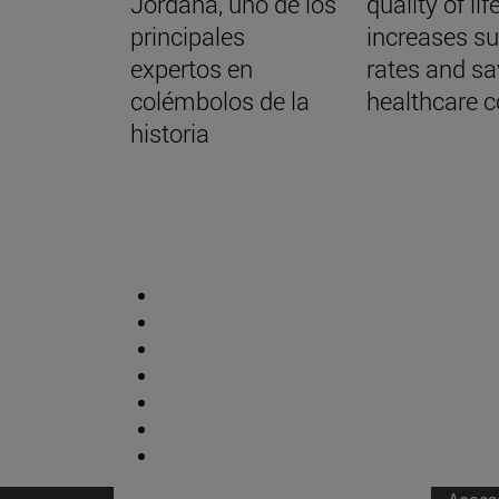
Jordana, uno de los
quality of life
principales
increases su
expertos en
rates and s
colémbolos de la
healthcare c
historia