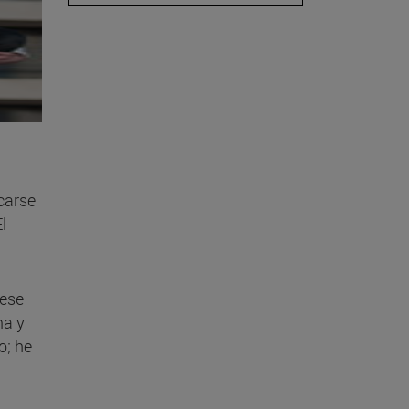
icarse
El
iese
ma y
o; he