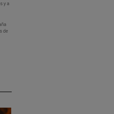
s y a
paña
s de