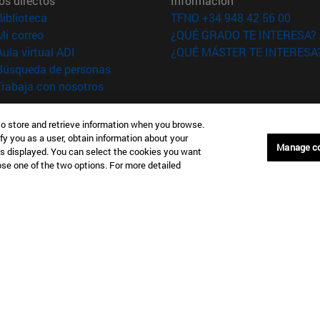
os directos
Información
(abre en nueva ventana)
Biblioteca
TFNO +34 948 42 56 00
(abre en nueva ventana)
Mi correo
¿QUÉ GRADO TE INTERESA?
(abre en nueva ventana)
Aula virtual ADI
¿QUÉ MÁSTER TE INTERESA
(abre en nueva ventana)
Búsqueda de personas
(abre en nueva ventana)
Trabaja con nosotros
versidad de
Información legal
to store and retrieve information when you browse.
rra
Accesibilidad
fy you as a user, obtain information about your
Manage c
Configuración de coo
is displayed. You can select the cookies you want
oose one of the two options. For more detailed
Donostia-San Sebastián
Campus Madrid
anuel Lardizabal 13 20018
Calle Marquesado de Sta. Marta
a-San Sebastián España
28027 Madrid España
43 21 98 77
T.
+34 914 51 43 41
Nueva York (IESE)
Campus Munich (IESE)
7th St 10019-2201 Nueva York
Maria-Theresia-Straße 15 8167
Múnich Alemania