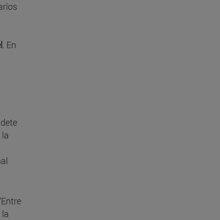
arios
l
. En
adete
 la
nal
“Entre
 la