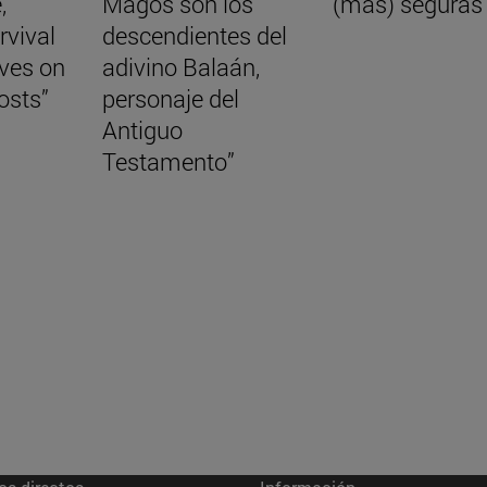
,
Magos son los
(más) seguras
rvival
descendientes del
aves on
adivino Balaán,
osts”
personaje del
Antiguo
Testamento”