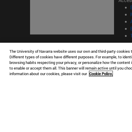
Acces
© Uni
The University of Navarra website uses our own and third-party cookies 
Nava
Different types of cookies have different purposes. For example, to identi
browsing habits respecting your privacy, or personalize how the content 
to enable or accept them all. This banner will remain active until you ch
Campus Pamplona
Campus 
information about our cookies, please visit our
Cookie Policy.
Campus Universitario 31009 Pamplona
Pº de M
España
Donosti
T.
+34 948 42 56 00
info@unav.es
T.
+34 9
Campus Madrid (IESE)
Campus 
Camino del Cerro Águila 3 28023
165 W 5
Madrid España
EE.UU