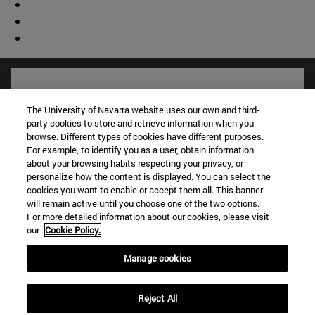
The University of Navarra website uses our own and third-
party cookies to store and retrieve information when you
browse. Different types of cookies have different purposes.
For example, to identify you as a user, obtain information
about your browsing habits respecting your privacy, or
personalize how the content is displayed. You can select the
cookies you want to enable or accept them all. This banner
will remain active until you choose one of the two options.
For more detailed information about our cookies, please visit
Accesos directos
our
Cookie Policy.
(abre en nueva ventana)
Biblioteca
(abre en nueva ventana)
Mi correo
Manage cookies
(abre en nueva ventana)
Aula virtual ADI
(abre en nueva ventana)
Búsqueda de personas
Reject All
(abre en nueva ventana)
Trabaja con nosotros