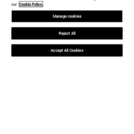
our
Cookie Policy.
Manage cookies
Reject All
Accept All Cookies
Accesos directos
(abre en nueva ventana)
Biblioteca
(abre en nueva ventana)
Mi correo
(abre en nueva ventana)
Aula virtual ADI
(abre en nueva ventana)
Búsqueda de personas