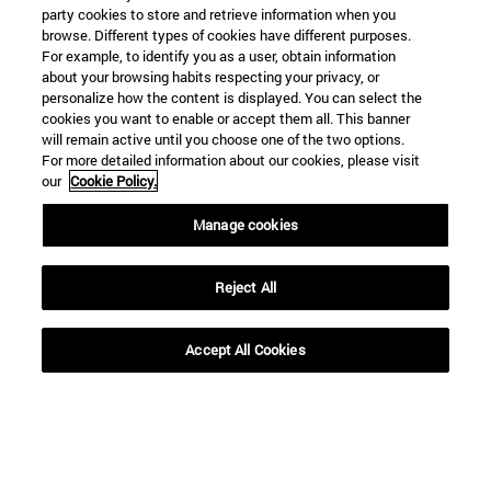
party cookies to store and retrieve information when you
browse. Different types of cookies have different purposes.
For example, to identify you as a user, obtain information
about your browsing habits respecting your privacy, or
personalize how the content is displayed. You can select the
cookies you want to enable or accept them all. This banner
will remain active until you choose one of the two options.
For more detailed information about our cookies, please visit
our
Cookie Policy.
Manage cookies
Accesos directos
(abre en nueva ventana)
Biblioteca
(abre en nueva ventana)
Reject All
Mi correo
(abre en nueva ventana)
Aula virtual ADI
(abre en nueva ventana)
Búsqueda de personas
Accept All Cookies
(abre en nueva ventana)
Trabaja con nosotros
Información
TFNO +34 948 42 56 00
¿QUÉ GRADO TE INTERESA?
¿QUÉ MÁSTER TE INTERESA?