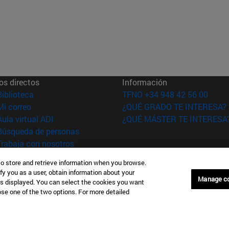
os directos
Información
(abre en nueva ventana)
Biblioteca
TFNO +34 948 42 56 00
(abre en nueva ventana)
Mi correo
¿QUÉ GRADO TE INTERESA?
(abre en nueva ventana)
Aula virtual ADI
¿QUÉ MÁSTER TE INTERESA
(abre en nueva ventana)
Búsqueda de personas
(abre en nueva ventana)
Trabaja con nosotros
to store and retrieve information when you browse.
versidad de
Información legal
fy you as a user, obtain information about your
rra
Accesibilidad
Manage c
is displayed. You can select the cookies you want
Configuración de coo
oose one of the two options. For more detailed
Donostia-San Sebastián
Campus Madrid
anuel Lardizabal 13 20018
Calle Marquesado de Sta. Marta