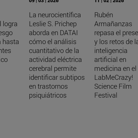
09 | 03 | 2026
11 | 02 | 2026
La neurocientífica
Rubén
l logra
Leslie S. Prichep
Armañanzas
iesgo
aborda en DATAI
repasa el pres
 hasta
cómo el análisis
y los retos de l
ntes
cuantitativo de la
inteligencia
ico
actividad eléctrica
artificial en
cerebral permite
medicina en el
identificar subtipos
LabMeCrazy!
en trastornos
Science Film
psiquiátricos
Festival