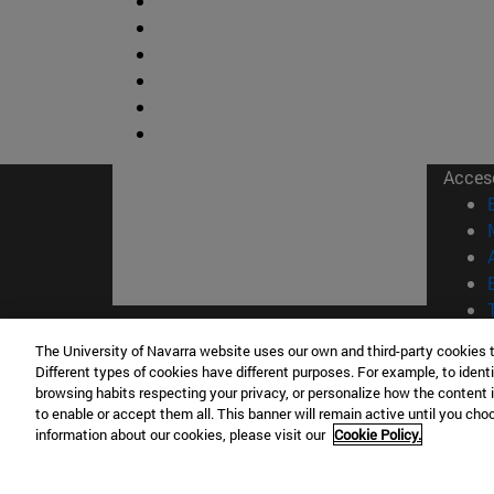
Acces
The University of Navarra website uses our own and third-party cookies 
© Uni
Different types of cookies have different purposes. For example, to identi
Nava
browsing habits respecting your privacy, or personalize how the content 
to enable or accept them all. This banner will remain active until you ch
information about our cookies, please visit our
Cookie Policy.
Campus Pamplona
Campus 
Campus Universitario 31009 Pamplona
Pº de M