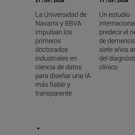
27 | 05 | 2026
17 | 03 | 2026
La Universidad de
Un estudio
Navarra y BBVA
internaciona
impulsan los
predecir el r
primeros
de demencia
doctorados
siete años a
industriales en
del diagnóst
ciencia de datos
clínico
para diseñar una IA
más fiable y
transparente