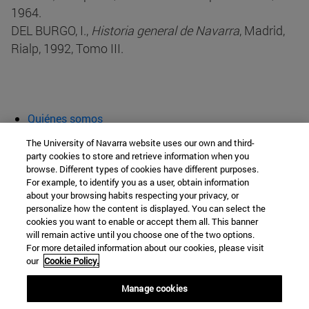
1964.
DEL BURGO, I.,
Historia general de Navarra
, Madrid,
Rialp, 1992, Tomo III.
Quiénes somos
Agenda y actividades
The University of Navarra website uses our own and third-
Aula abierta
party cookies to store and retrieve information when you
browse. Different types of cookies have different purposes.
Cátedra de Patrimonio y Arte Navarro
For example, to identify you as a user, obtain information
about your browsing habits respecting your privacy, or
personalize how the content is displayed. You can select the
cookies you want to enable or accept them all. This banner
Facultad de Filosofía y Letras
will remain active until you choose one of the two options.
For more detailed information about our cookies, please visit
Campus Universitario s/n
our
Cookie Policy.
Pamplona
31009
Navarra
Manage cookies
España