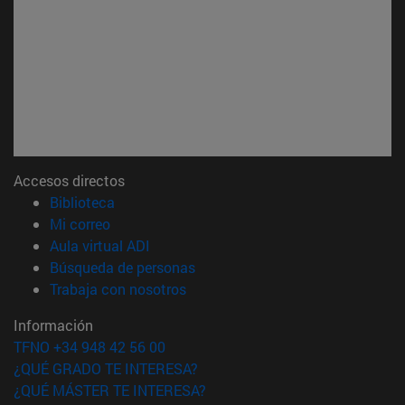
Accesos directos
(abre en nueva ventana)
Biblioteca
(abre en nueva ventana)
Mi correo
(abre en nueva ventana)
Aula virtual ADI
(abre en nueva ventana)
Búsqueda de personas
(abre en nueva ventana)
Trabaja con nosotros
Información
TFNO +34 948 42 56 00
¿QUÉ GRADO TE INTERESA?
¿QUÉ MÁSTER TE INTERESA?