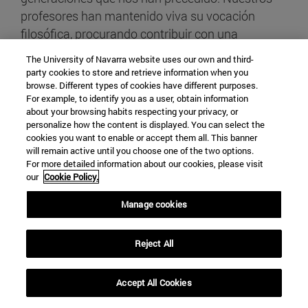
profesores han mantenido viva su vocación
filosófica, procurando contribuir con una
investigación relevante a los debates filosóficos,
The University of Navarra website uses our own and third-
y manteniendo viva la ilusión de formar buenos
party cookies to store and retrieve information when you
browse. Different types of cookies have different purposes.
filósofos, abiertos al diálogo con una sociedad y
For example, to identify you as a user, obtain information
con otras disciplinas."
about your browsing habits respecting your privacy, or
personalize how the content is displayed. You can select the
cookies you want to enable or accept them all. This banner
ANA MARTA GONZÁLEZ
will remain active until you choose one of the two options.
Directora del Departamento de Filosofía
For more detailed information about our cookies, please visit
our
Cookie Policy.
Manage cookies
Reject All
DESCUBRE
NUESTRO CAMPUS DE
Accept All Cookies
expand_less
SOLICITAR INFORMACION