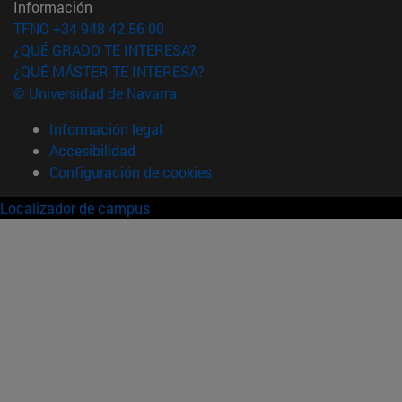
Información
TFNO +34 948 42 56 00
¿QUÉ GRADO TE INTERESA?
¿QUÉ MÁSTER TE INTERESA?
© Universidad de Navarra
Información legal
Accesibilidad
Configuración de cookies
Localizador de campus