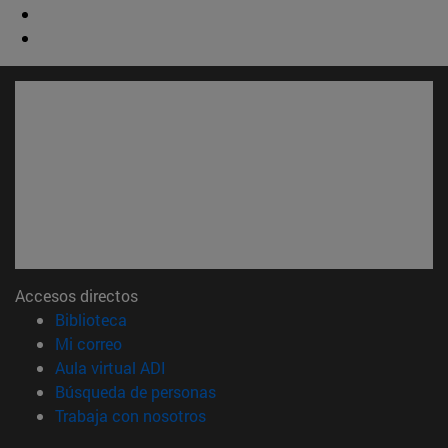
Accesos directos
(abre en nueva ventana)
Biblioteca
(abre en nueva ventana)
Mi correo
(abre en nueva ventana)
Aula virtual ADI
(abre en nueva ventana)
Búsqueda de personas
(abre en nueva ventana)
Trabaja con nosotros