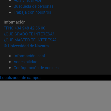
Aula virtual ADI
(abre en nueva ventana)
Búsqueda de personas
(abre en nueva ventana)
Trabaja con nosotros
Información
TFNO +34 948 42 56 00
¿QUÉ GRADO TE INTERESA?
¿QUÉ MÁSTER TE INTERESA?
© Universidad de Navarra
Información legal
Accesibilidad
Configuración de cookies
Localizador de campus