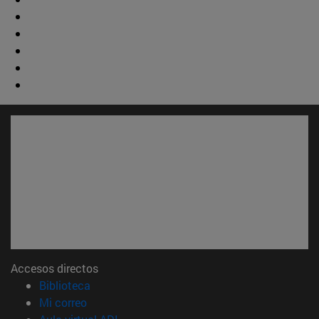
Accesos directos
(abre en nueva ventana)
Biblioteca
(abre en nueva ventana)
Mi correo
(abre en nueva ventana)