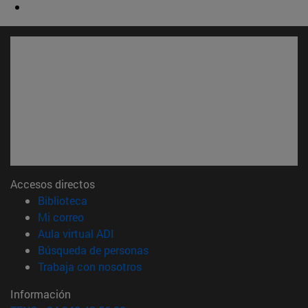
Accesos directos
(abre en nueva ventana)
Biblioteca
(abre en nueva ventana)
Mi correo
(abre en nueva ventana)
Aula virtual ADI
(abre en nueva ventana)
Búsqueda de personas
(abre en nueva ventana)
Trabaja con nosotros
Información