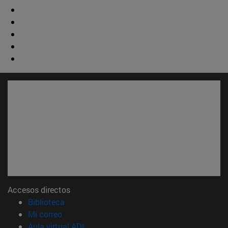
Accesos directos
(abre en nueva ventana)
Biblioteca
(abre en nueva ventana)
Mi correo
(abre en nueva ventana)
Aula virtual ADI