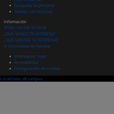
(abre en nueva ventana)
Búsqueda de personas
(abre en nueva ventana)
Trabaja con nosotros
Información
TFNO +34 948 42 56 00
¿QUÉ GRADO TE INTERESA?
¿QUÉ MÁSTER TE INTERESA?
© Universidad de Navarra
Información legal
Accesibilidad
Configuración de cookies
Localizador de campus