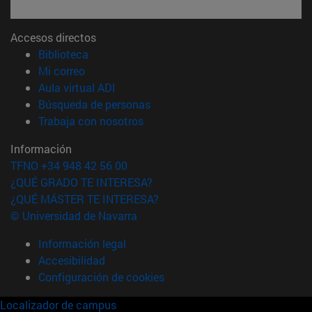
Accesos directos
(abre en nueva ventana)
Biblioteca
(abre en nueva ventana)
Mi correo
(abre en nueva ventana)
Aula virtual ADI
(abre en nueva ventana)
Búsqueda de personas
(abre en nueva ventana)
Trabaja con nosotros
Información
TFNO +34 948 42 56 00
¿QUÉ GRADO TE INTERESA?
¿QUÉ MÁSTER TE INTERESA?
© Universidad de Navarra
Información legal
Accesibilidad
Configuración de cookies
Localizador de campus