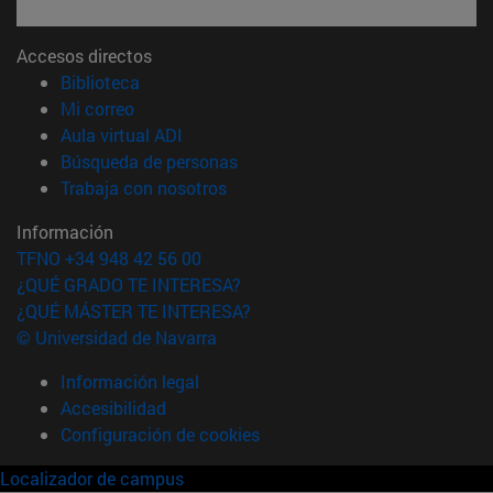
Accesos directos
(abre en nueva ventana)
Biblioteca
(abre en nueva ventana)
Mi correo
(abre en nueva ventana)
Aula virtual ADI
(abre en nueva ventana)
Búsqueda de personas
(abre en nueva ventana)
Trabaja con nosotros
Información
TFNO +34 948 42 56 00
¿QUÉ GRADO TE INTERESA?
¿QUÉ MÁSTER TE INTERESA?
© Universidad de Navarra
Información legal
Accesibilidad
Configuración de cookies
Localizador de campus