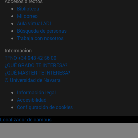
Accesos directos
(abre en nueva ventana)
Biblioteca
(abre en nueva ventana)
Mi correo
(abre en nueva ventana)
Aula virtual ADI
(abre en nueva ventana)
Búsqueda de personas
(abre en nueva ventana)
Trabaja con nosotros
Información
TFNO +34 948 42 56 00
¿QUÉ GRADO TE INTERESA?
¿QUÉ MÁSTER TE INTERESA?
© Universidad de Navarra
Información legal
Accesibilidad
Configuración de cookies
Localizador de campus