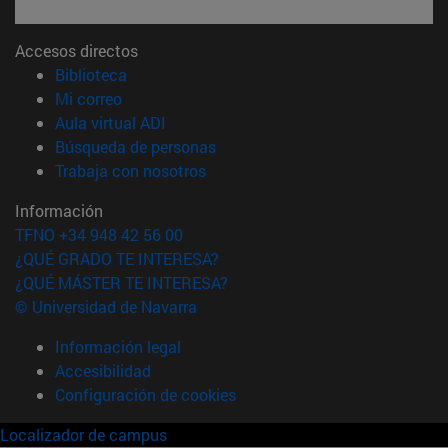
Accesos directos
(abre en nueva ventana)
Biblioteca
(abre en nueva ventana)
Mi correo
(abre en nueva ventana)
Aula virtual ADI
(abre en nueva ventana)
Búsqueda de personas
(abre en nueva ventana)
Trabaja con nosotros
Información
TFNO +34 948 42 56 00
¿QUÉ GRADO TE INTERESA?
¿QUÉ MÁSTER TE INTERESA?
© Universidad de Navarra
Información legal
Accesibilidad
Configuración de cookies
Localizador de campus