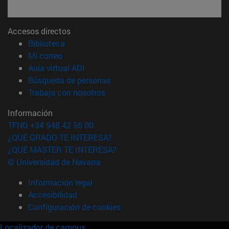
Accesos directos
(abre en nueva ventana)
Biblioteca
(abre en nueva ventana)
Mi correo
(abre en nueva ventana)
Aula virtual ADI
(abre en nueva ventana)
Búsqueda de personas
(abre en nueva ventana)
Trabaja con nosotros
Información
TFNO +34 948 42 56 00
¿QUÉ GRADO TE INTERESA?
¿QUÉ MÁSTER TE INTERESA?
© Universidad de Navarra
Información legal
Accesibilidad
Configuración de cookies
Localizador de campus