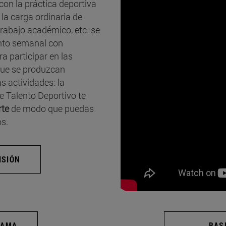
con la práctica deportiva
 la carga ordinaria de
 trabajo académico, etc. se
ento semanal con
 participar en las
 que se produzcan
 actividades: la
e Talento Deportivo te
rte
de modo que puedas
s.
ISIÓN
RAMA
BAS