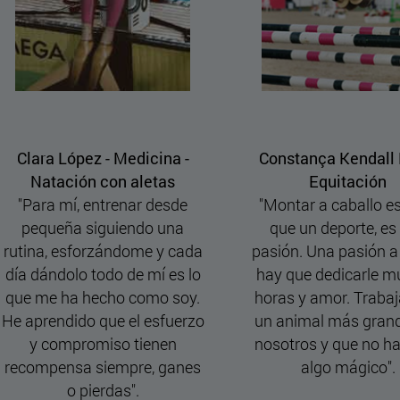
nstança Kendall Lino -
Elena Habans Aguerrea -
Equitación
Marketing - Halterofilia
ontar a caballo es más
"El deporte no es solo mi v
ue un deporte, es una
de escape. Me ha enseña
ón. Una pasión a la que
a ser constante, organizada
 que dedicarle muchas
comprometida, valores qu
as y amor. Trabajar con
aplico cada día en mis
animal más grande que
estudios. Gracias a esa
otros y que no habla es
disciplina, puedo compagin
algo mágico".
mi rendimiento deportivo c
mi rendimiento académico