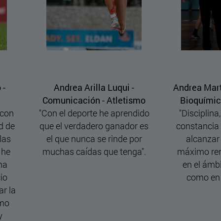
Andrea Martínez Guillorme -
Asier García 
Bioquímica - Baloncesto
Enfermería -
"Disciplina, compromiso y
"Para mí el depor
constancia son claves para
ser una herrami
alcanzar el equilibrio y
desconectar, tamb
máximo rendimiento tanto
manera de social
en el ámbito académico
aunque practiqu
como en el deportivo".
supuestamente 
individual, la gen
siguen siendo l
amigos con los 