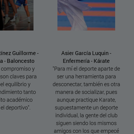
Luquin -
Clara López - Medicina -
Co
 Kárate
Natación con aletas
te aparte de
"Para mí, entrenar desde
"M
enta para
pequeña siguiendo una
q
ién es otra
rutina, esforzándome y cada
pasi
izar, pues
día dándolo todo de mí es lo
hay
e Karate,
que me ha hecho como soy.
hor
un deporte
He aprendido que el esfuerzo
un 
te del club
y compromiso tienen
nos
os mismos
recompensa siempre, ganes
que empecé
o pierdas".