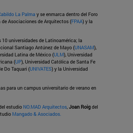
Cabildo La Palma
y se enmarca dentro del Foro
 de Asociaciones de Arquitectos (
FPAA
) y la
 10 universidades de Latinoamérica; la
acional Santiago Antúnez de Mayo (
UNASAM
),
ersidad Latina de México (
ULM
), Universidad
icana (
UP
), Universidad Católica de Santa Fe
le Do Taquari (
UNIVATES
) y la Universidad
tas para un campus universitario de verano en
el estudio
NO.MAD Arquitectos
,
Joan Roig
del
studio
Mangado & Asociados.