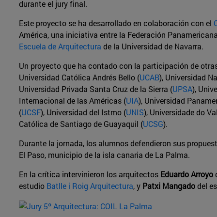
durante el jury final.
Este proyecto se ha desarrollado en colaboración con el
América, una iniciativa entre la Federación Panamericana
Escuela de Arquitectura
de la Universidad de Navarra.
Un proyecto que ha contado con la participación de otras
Universidad Católica Andrés Bello (
UCAB
), Universidad N
Universidad Privada Santa Cruz de la Sierra (
UPSA
), Univ
Internacional de las Américas (
UIA
), Universidad Panamer
(
UCSF
), Universidad del Istmo (
UNIS
), Universidade do Va
Católica de Santiago de Guayaquil (
UCSG
).
Durante la jornada, los alumnos defendieron sus propues
El Paso, municipio de la isla canaria de La Palma.
En la crítica intervinieron los arquitectos
Eduardo Arroyo
d
estudio
Batlle i Roig Arquitectura
, y
Patxi Mangado
del e