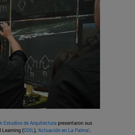
n Estudios de Arquitectura
presentaron sus
 Learning (
COIL
),
‘Actuación en La Palma’
,