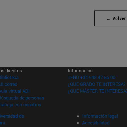
← Volver
os directos
Información
(abre en nueva ventana)
Biblioteca
TFNO +34 948 42 56 00
(abre en nueva ventana)
Mi correo
¿QUÉ GRADO TE INTERESA?
(abre en nueva ventana)
Aula virtual ADI
¿QUÉ MÁSTER TE INTERESA
(abre en nueva ventana)
Búsqueda de personas
(abre en nueva ventana)
Trabaja con nosotros
versidad de
Información legal
rra
Accesibilidad