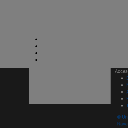
Acces
© Uni
Nava