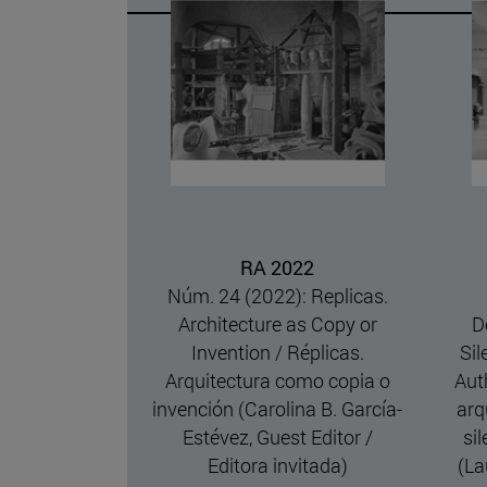
23
RA 2022
 La vida de
Núm. 24 (2022): Replicas.
e Life of a
Architecture as Copy or
D
ue Walker,
Invention / Réplicas.
Si
Guest Editor)
Arquitectura como copia o
Aut
invención (Carolina B. García-
arq
Estévez, Guest Editor /
si
Editora invitada)
(La