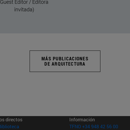
Guest Editor / Editora
invitada)
MÁS PUBLICACIONES
DE ARQUITECTURA
os directos
Información
(abre en nueva ventana)
Biblioteca
TFNO +34 948 42 56 00