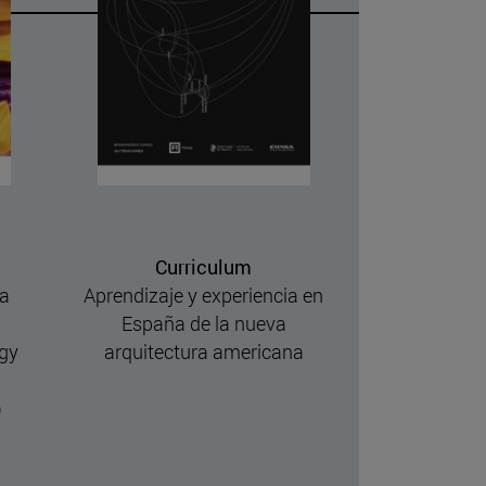
Curriculum
ía
Aprendizaje y experiencia en
Aguinaga, E
España de la nueva
Escuela Téc
ogy
arquitectura americana
Arquit
Universid
)
19