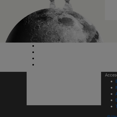
Acces
© Uni