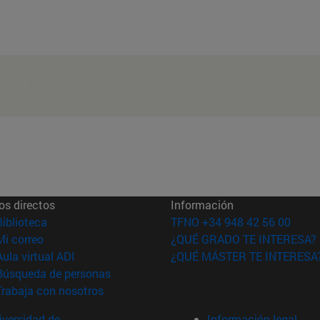
os directos
Información
(abre en nueva ventana)
Biblioteca
TFNO +34 948 42 56 00
(abre en nueva ventana)
Mi correo
¿QUÉ GRADO TE INTERESA?
(abre en nueva ventana)
Aula virtual ADI
¿QUÉ MÁSTER TE INTERESA
(abre en nueva ventana)
Búsqueda de personas
(abre en nueva ventana)
Trabaja con nosotros
versidad de
Información legal