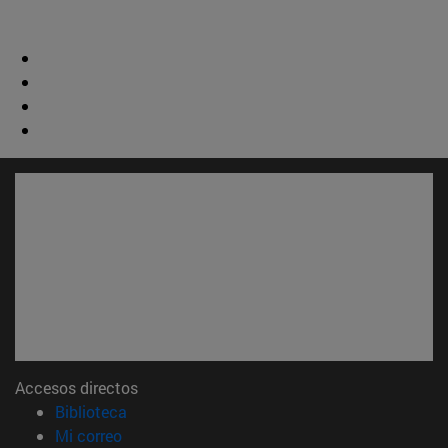
Accesos directos
(abre en nueva ventana)
Biblioteca
(abre en nueva ventana)
Mi correo