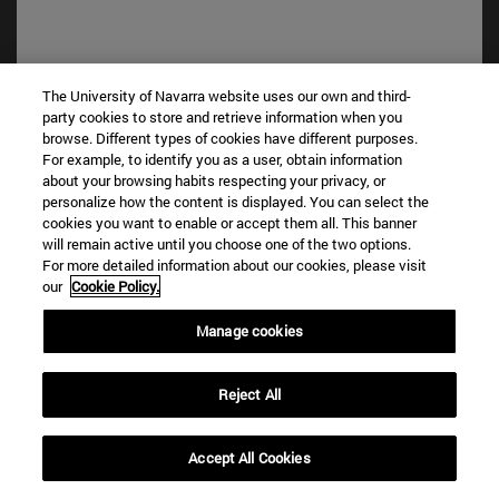
The University of Navarra website uses our own and third-
party cookies to store and retrieve information when you
browse. Different types of cookies have different purposes.
For example, to identify you as a user, obtain information
about your browsing habits respecting your privacy, or
Accesos directos
personalize how the content is displayed. You can select the
(abre en nueva ventana)
Biblioteca
cookies you want to enable or accept them all. This banner
(abre en nueva ventana)
Mi correo
will remain active until you choose one of the two options.
(abre en nueva ventana)
Aula virtual ADI
For more detailed information about our cookies, please visit
our
Cookie Policy.
(abre en nueva ventana)
Búsqueda de personas
(abre en nueva ventana)
Trabaja con nosotros
Manage cookies
Información
TFNO +34 948 42 56 00
Reject All
¿QUÉ GRADO TE INTERESA?
¿QUÉ MÁSTER TE INTERESA?
Accept All Cookies
© Universidad de Navarra