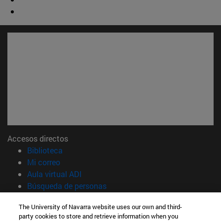
Accesos directos
(abre en nueva ventana)
Biblioteca
(abre en nueva ventana)
Mi correo
(abre en nueva ventana)
Aula virtual ADI
(abre en nueva ventana)
Búsqueda de personas
(abre en nueva ventana)
Trabaja con nosotros
The University of Navarra website uses our own and third-
party cookies to store and retrieve information when you
Información