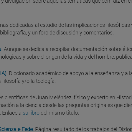
y divulgación sobre aquellas temáticas que con raíz en el d
inas dedicadas al estudio de las implicaciones filosóficas 
ibliografía, y un foro de discusión y comentarios.
a
. Aunque se dedica a recopilar documentación sobre ética
ológicas y sobre el origen de la vida y del hombre, public
IA)
. Diccionario académico de apoyo a la enseñanza y a l
 filosofía y/o la teología.
es científicas de Juan Meléndez, físico y experto en Histor
ión a la ciencia desde las preguntas originales que dier
. Enlace a
su libro
del mismo título.
Scienza e Fede
. Página resultado de los trabajos del Dizion