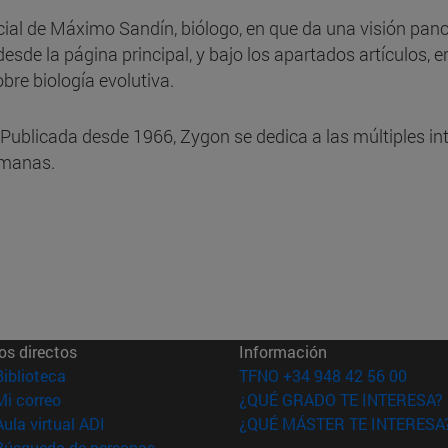
ial de Máximo Sandín, biólogo, en que da una visión pano
esde la página principal, y bajo los apartados artículos, 
bre biología evolutiva.
. Publicada desde 1966, Zygon se dedica a las múltiples int
umanas.
os directos
Información
(abre en nueva ventana)
Biblioteca
TFNO +34 948 42 56 00
(abre en nueva ventana)
Mi correo
¿QUÉ GRADO TE INTERESA?
(abre en nueva ventana)
Aula virtual ADI
¿QUÉ MÁSTER TE INTERESA
(abre en nueva ventana)
Búsqueda de personas