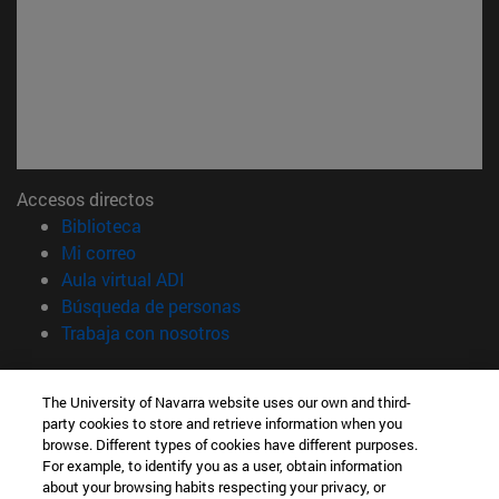
Accesos directos
(abre en nueva ventana)
Biblioteca
(abre en nueva ventana)
Mi correo
(abre en nueva ventana)
Aula virtual ADI
(abre en nueva ventana)
Búsqueda de personas
(abre en nueva ventana)
Trabaja con nosotros
Información
The University of Navarra website uses our own and third-
TFNO +34 948 42 56 00
party cookies to store and retrieve information when you
¿QUÉ GRADO TE INTERESA?
browse. Different types of cookies have different purposes.
¿QUÉ MÁSTER TE INTERESA?
For example, to identify you as a user, obtain information
© Universidad de Navarra
about your browsing habits respecting your privacy, or