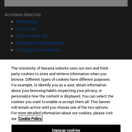
Accesos directos
(abre en nueva ventana)
Biblioteca
(abre en nueva ventana)
Mi correo
(abre en nueva ventana)
Aula virtual ADI
(abre en nueva ventana)
Búsqueda de personas
(abre en nueva ventana)
Trabaja con nosotros
Información
The University of Navarra website uses our own and third-
TFNO +34 948 42 56 00
party cookies to store and retrieve information when you
¿QUÉ GRADO TE INTERESA?
browse. Different types of cookies have different purposes.
¿QUÉ MÁSTER TE INTERESA?
For example, to identify you as a user, obtain information
© Universidad de Navarra
about your browsing habits respecting your privacy, or
personalize how the content is displayed. You can select the
Información legal
cookies you want to enable or accept them all. This banner
will remain active until you choose one of the two options.
Accesibilidad
For more detailed information about our cookies, please visit
Configuración de cookies
our
Cookie Policy.
Localizador de campus
Manage cookies