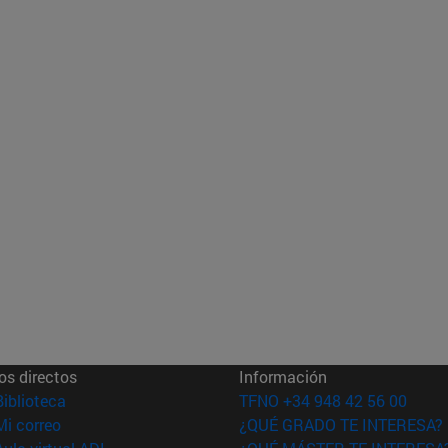
os directos
Información
(abre en nueva ventana)
Biblioteca
TFNO +34 948 42 56 00
(abre en nueva ventana)
Mi correo
¿QUÉ GRADO TE INTERESA?
(abre en nueva ventana)