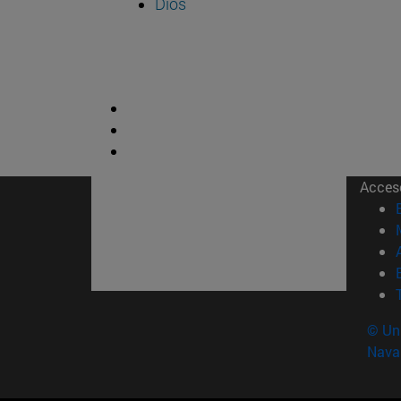
Dios
Acces
© Uni
Nava