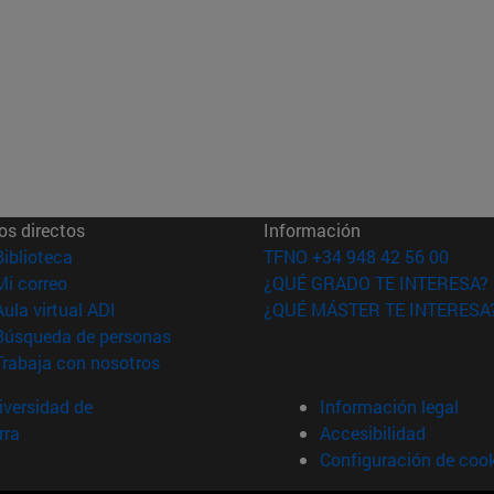
os directos
Información
(abre en nueva ventana)
Biblioteca
TFNO +34 948 42 56 00
(abre en nueva ventana)
Mi correo
¿QUÉ GRADO TE INTERESA?
(abre en nueva ventana)
Aula virtual ADI
¿QUÉ MÁSTER TE INTERESA
(abre en nueva ventana)
Búsqueda de personas
(abre en nueva ventana)
Trabaja con nosotros
versidad de
Información legal
rra
Accesibilidad
Configuración de coo