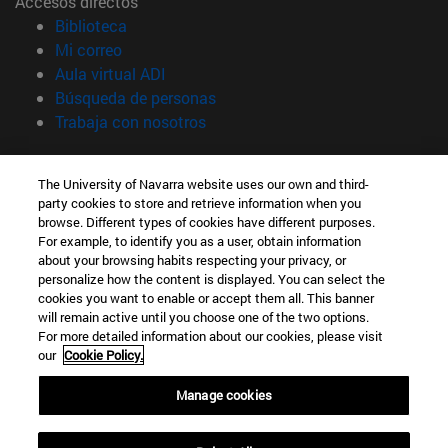
Accesos directos
(abre en nueva ventana)
Biblioteca
(abre en nueva ventana)
Mi correo
(abre en nueva ventana)
Aula virtual ADI
(abre en nueva ventana)
Búsqueda de personas
(abre en nueva ventana)
Trabaja con nosotros
Información
The University of Navarra website uses our own and third-
TFNO +34 948 42 56 00
party cookies to store and retrieve information when you
¿QUÉ GRADO TE INTERESA?
browse. Different types of cookies have different purposes.
¿QUÉ MÁSTER TE INTERESA?
For example, to identify you as a user, obtain information
© Universidad de Navarra
about your browsing habits respecting your privacy, or
personalize how the content is displayed. You can select the
Información legal
cookies you want to enable or accept them all. This banner
will remain active until you choose one of the two options.
Accesibilidad
For more detailed information about our cookies, please visit
Configuración de cookies
our
Cookie Policy.
Localizador de campus
Manage cookies