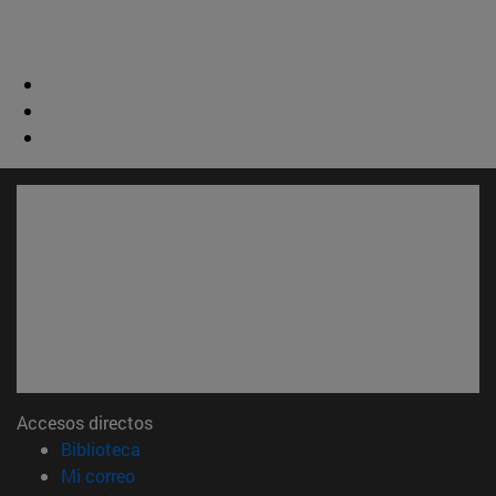
Accesos directos
(abre en nueva ventana)
Biblioteca
(abre en nueva ventana)
Mi correo