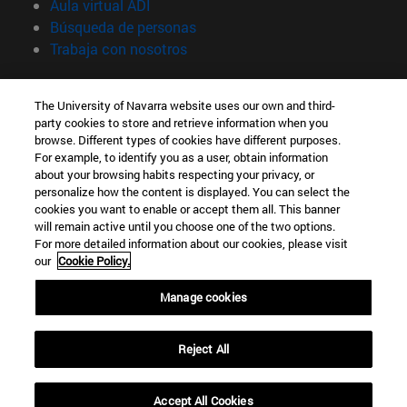
(abre en nueva ventana)
Aula virtual ADI
(abre en nueva ventana)
Búsqueda de personas
(abre en nueva ventana)
Trabaja con nosotros
Información
The University of Navarra website uses our own and third-
TFNO +34 948 42 56 00
party cookies to store and retrieve information when you
¿QUÉ GRADO TE INTERESA?
browse. Different types of cookies have different purposes.
¿QUÉ MÁSTER TE INTERESA?
For example, to identify you as a user, obtain information
© Universidad de Navarra
about your browsing habits respecting your privacy, or
personalize how the content is displayed. You can select the
Información legal
cookies you want to enable or accept them all. This banner
will remain active until you choose one of the two options.
Accesibilidad
For more detailed information about our cookies, please visit
Configuración de cookies
our
Cookie Policy.
Localizador de campus
Manage cookies
Reject All
Accept All Cookies