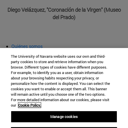
Diego Velázquez, "Coronación de la Virgen" (Museo
del Prado)
Quiénes somos
Agenda y actividades
The University of Navarra website uses our own and third-
Aula abierta
party cookies to store and retrieve information when you
browse. Different types of cookies have different purposes.
Cátedra de Patrimonio y Arte Navarro
For example, to identify you as a user, obtain information
about your browsing habits respecting your privacy, or
personalize how the content is displayed. You can select the
cookies you want to enable or accept them all. This banner
Facultad de Filosofía y Letras
will remain active until you choose one of the two options.
For more detailed information about our cookies, please visit
Campus Universitario s/n
our
Cookie Policy.
Pamplona
31009
Navarra
Manage cookies
España