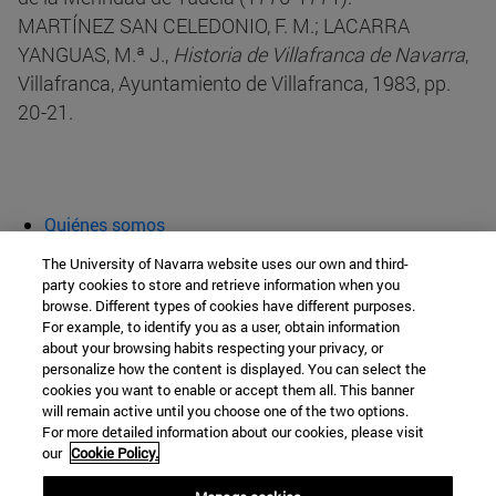
MARTÍNEZ SAN CELEDONIO, F. M.; LACARRA
YANGUAS, M.ª J.,
Historia de Villafranca de Navarra
,
Villafranca, Ayuntamiento de Villafranca, 1983, pp.
20-21.
Quiénes somos
Agenda y actividades
The University of Navarra website uses our own and third-
Aula abierta
party cookies to store and retrieve information when you
browse. Different types of cookies have different purposes.
Cátedra de Patrimonio y Arte Navarro
For example, to identify you as a user, obtain information
about your browsing habits respecting your privacy, or
personalize how the content is displayed. You can select the
cookies you want to enable or accept them all. This banner
Facultad de Filosofía y Letras
will remain active until you choose one of the two options.
For more detailed information about our cookies, please visit
Campus Universitario s/n
our
Cookie Policy.
Pamplona
31009
Navarra