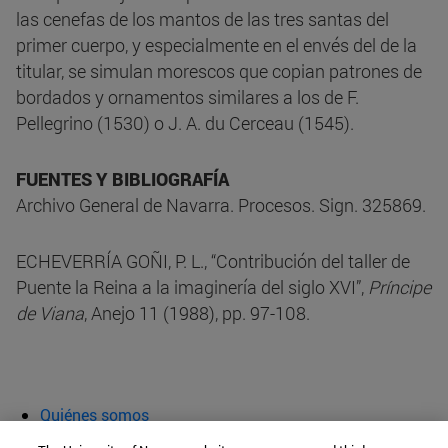
las cenefas de los mantos de las tres santas del
primer cuerpo, y especialmente en el envés del de la
titular, se simulan morescos que copian patrones de
bordados y ornamentos similares a los de F.
Pellegrino (1530) o J. A. du Cerceau (1545).
FUENTES Y BIBLIOGRAFÍA
Archivo General de Navarra. Procesos. Sign. 325869.
ECHEVERRÍA GOÑI, P. L., “Contribución del taller de
Puente la Reina a la imaginería del siglo XVI”,
Príncipe
de Viana
, Anejo 11 (1988), pp. 97-108.
Quiénes somos
Agenda y actividades