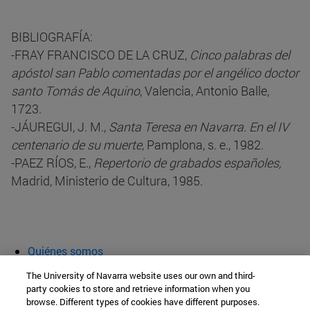
BIBLIOGRAFÍA:
-FRAY FRANCISCO DE LA CRUZ,
Cinco palabras del
apóstol san Pablo comentadas por el angélico doctor
santo Tomás de Aquino
, Valencia, Antonio Balle,
1723.
-JÁUREGUI, J. M.,
Santa Teresa en Navarra. En el IV
centenario de su muerte
, Pamplona, s. e., 1982.
-PAEZ RÍOS, E.,
Repertorio de grabados españoles,
Madrid, Ministerio de Cultura, 1985.
Quiénes somos
Agenda y actividades
The University of Navarra website uses our own and third-
Aula abierta
party cookies to store and retrieve information when you
browse. Different types of cookies have different purposes.