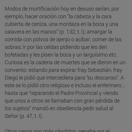
Modos de mortificación hoy en desuso serían, por
ejemplo, hacer oración con “la cabeza y la cara
cubierta de ceniza, una mordaza en la boca y una
calavera en las manos” (p. 132, t. I); amargar la
comida con polvos de ajenjo o acíbar; comer de las
sobras; ir por las celdas pidiendo que les den
bofetadas y les pisen la boca y un larguísimo etc.
Curiosa es la cadena de muertes que se dieron en un
convento: estando para expirar fray Sebastián, fray
Diego le pidió que intercediera para “su descanso”. A
este se lo pidió otro religioso e incluso el enfermero...
hasta que “reparando el Padre Provincial y viendo
que unos a otros se llamaban con gran pérdida de
los sujetos” mandó en obediencia pedir salud al
Señor (p. 47, t. I).
Otros casos son más cándidos: penaba por el