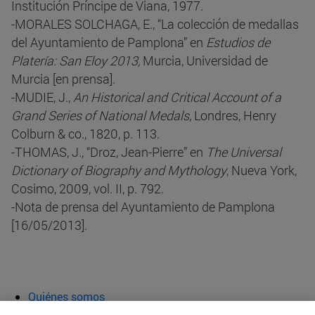
Institución Príncipe de Viana, 1977.
-MORALES SOLCHAGA, E., “La colección de medallas
del Ayuntamiento de Pamplona” en
Estudios de
Platería: San Eloy 2013,
Murcia, Universidad de
Murcia [en prensa].
-MUDIE, J.,
An Historical and Critical Account of a
Grand Series of National Medals
, Londres, Henry
Colburn & co., 1820, p. 113.
-THOMAS, J., “Droz, Jean-Pierre” en
The Universal
Dictionary of Biography and Mythology
, Nueva York,
Cosimo, 2009, vol. II, p. 792.
-Nota de prensa del Ayuntamiento de Pamplona
[16/05/2013].
Quiénes somos
Agenda y actividades