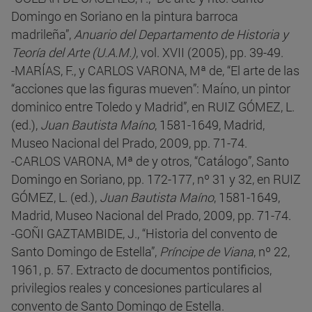
Domingo en Soriano en la pintura barroca
madrileña”,
Anuario del Departamento de Historia y
Teoría del Arte (U.A.M.)
, vol. XVII (2005), pp. 39-49.
-MARÍAS, F., y CARLOS VARONA, Mª de, “El arte de las
“acciones que las figuras mueven”: Maíno, un pintor
dominico entre Toledo y Madrid”, en RUIZ GÓMEZ, L.
(ed.),
Juan Bautista Maíno
, 1581-1649, Madrid,
Museo Nacional del Prado, 2009, pp. 71-74.
-CARLOS VARONA, Mª de y otros, “Catálogo”, Santo
Domingo en Soriano, pp. 172-177, nº 31 y 32, en RUIZ
GÓMEZ, L. (ed.),
Juan Bautista Maíno
, 1581-1649,
Madrid, Museo Nacional del Prado, 2009, pp. 71-74.
-GOÑI GAZTAMBIDE, J., “Historia del convento de
Santo Domingo de Estella”,
Príncipe de Viana
, nº 22,
1961, p. 57. Extracto de documentos pontificios,
privilegios reales y concesiones particulares al
convento de Santo Domingo de Estella.