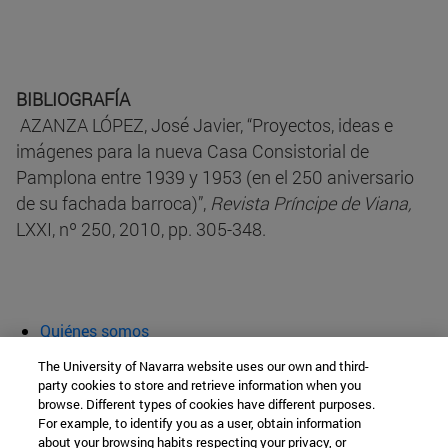
BIBLIOGRAFÍA
AZANZA LÓPEZ, José Javier, “Proyectos, ideas e
imágenes para la nueva Casa Consistorial de
Pamplona entre 1939 y 1953 (en el 250 aniversario
de su fachada barroca)”,
Revista Príncipe de Viana,
LXXI, nº 250, 2010, pp. 305-348.
Quiénes somos
Agenda y actividades
The University of Navarra website uses our own and third-
Aula abierta
party cookies to store and retrieve information when you
browse. Different types of cookies have different purposes.
Cátedra de Patrimonio y Arte Navarro
For example, to identify you as a user, obtain information
about your browsing habits respecting your privacy, or