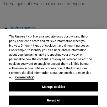
lateral que sobresalía a modo de antepecho.
Quiénes somos
Agenda y actividades
The University of Navarra website uses our own and third-
Aula abierta
party cookies to store and retrieve information when you
browse. Different types of cookies have different purposes.
Cátedra de Patrimonio y Arte Navarro
For example, to identify you as a user, obtain information
about your browsing habits respecting your privacy, or
personalize how the content is displayed. You can select the
cookies you want to enable or accept them all. This banner
Facultad de Filosofía y Letras
will remain active until you choose one of the two options.
For more detailed information about our cookies, please visit
Campus Universitario s/n
our
Cookie Policy.
Pamplona
31009
Navarra
Manage cookies
España
Reject All
Tel. +34 948 42 56 00