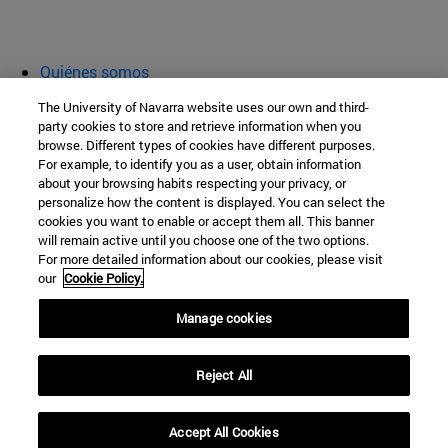
Quiénes somos
Agenda y actividades
The University of Navarra website uses our own and third-
Aula abierta
party cookies to store and retrieve information when you
browse. Different types of cookies have different purposes.
Cátedra de Patrimonio y Arte Navarro
For example, to identify you as a user, obtain information
about your browsing habits respecting your privacy, or
personalize how the content is displayed. You can select the
cookies you want to enable or accept them all. This banner
Facultad de Filosofía y Letras
will remain active until you choose one of the two options.
For more detailed information about our cookies, please visit
Campus Universitario s/n
our
Cookie Policy.
Pamplona
31009
Navarra
Manage cookies
España
Reject All
Tel. +34 948 42 56 00
cpatrimonio@unav.es
Accept All Cookies