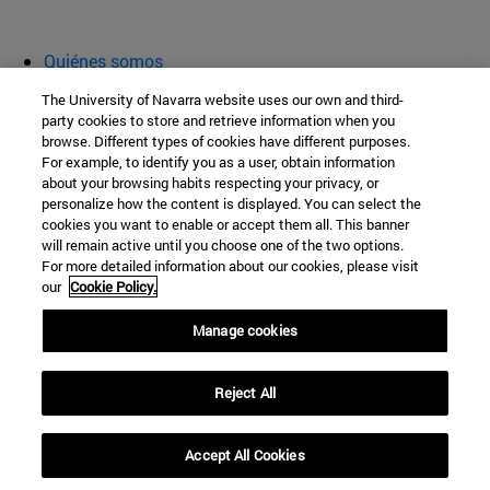
Quiénes somos
Agenda y actividades
The University of Navarra website uses our own and third-
Aula abierta
party cookies to store and retrieve information when you
browse. Different types of cookies have different purposes.
Cátedra de Patrimonio y Arte Navarro
For example, to identify you as a user, obtain information
about your browsing habits respecting your privacy, or
personalize how the content is displayed. You can select the
cookies you want to enable or accept them all. This banner
Facultad de Filosofía y Letras
will remain active until you choose one of the two options.
For more detailed information about our cookies, please visit
Campus Universitario s/n
our
Cookie Policy.
Pamplona
31009
Navarra
Manage cookies
España
Reject All
Tel. +34 948 42 56 00
cpatrimonio@unav.es
Accept All Cookies