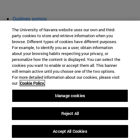
Quiénes somos
Agenda y actividades
The University of Navarra website uses our own and third-
Aula abierta
party cookies to store and retrieve information when you
browse. Different types of cookies have different purposes.
Cátedra de Patrimonio y Arte Navarro
For example, to identify you as a user, obtain information
about your browsing habits respecting your privacy, or
personalize how the content is displayed. You can select the
cookies you want to enable or accept them all. This banner
Facultad de Filosofía y Letras
will remain active until you choose one of the two options.
For more detailed information about our cookies, please visit
Campus Universitario s/n
our
Cookie Policy.
Pamplona
31009
Navarra
Manage cookies
España
Reject All
Tel. +34 948 42 56 00
cpatrimonio@unav.es
Accept All Cookies